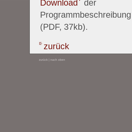
Download
der
Programmbeschreibun
(PDF, 37kb).
zurück
zurück
|
nach oben