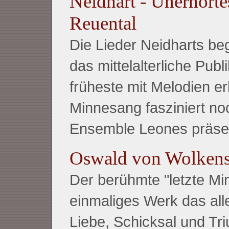
Neidhart - Unerhörte
Reuental
Die Lieder Neidharts be
das mittelalterliche Publ
früheste mit Melodien er
Minnesang fasziniert no
Ensemble Leones präsen
Oswald von Wolkenst
Der berühmte "letzte Min
einmaliges Werk das all
Liebe, Schicksal und Tri