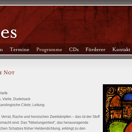
Harfe
, Vielle, Dudelsack
arolingische Citole; Leitung
, Verrat, Rache und heroischen Zweikämpfen – das ist der Stoff
macht sind. Das "Nibelungenlied", das herausragende
ichen Schatzes früher Heldendichtung, erklingt zu den