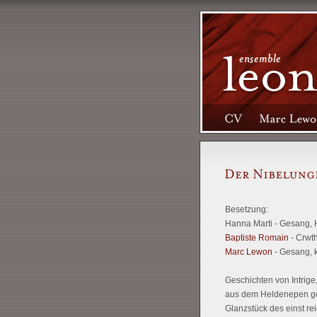
Besetzung:
Hanna Marti - Gesang, 
Baptiste Romain
- Crwth
Marc Lewon
- Gesang, k
Geschichten von Intrige
aus dem Heldenepen ge
Glanzstück des einst re