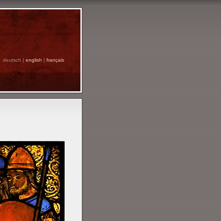
deutsch |
english
|
français