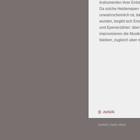
Instrumenten ihrer Ent­s
Da solche Heldenepen o
unwahrscheinlich ist, d
wurden, begibt sich Ens
und Epenerzähler: über
improvisieren die Musik
bleiben, zugleich aber 
zurück
zurück
|
nach oben