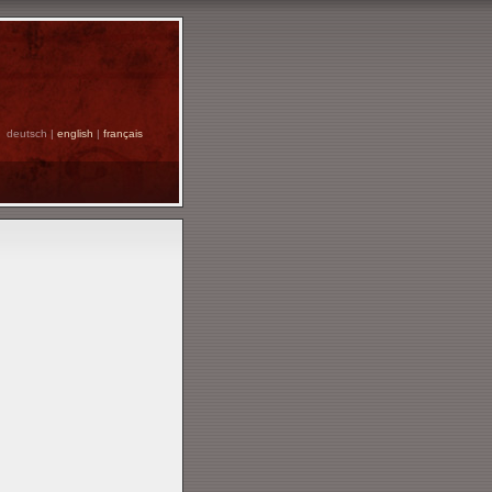
deutsch |
english
|
français