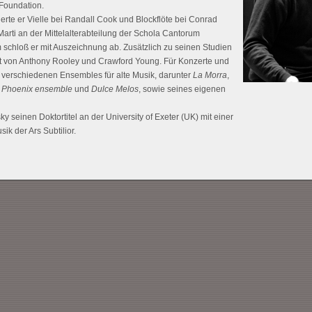
 Foundation.
erte er Vielle bei Randall Cook und Blockflöte bei Conrad
rti an der Mittelalterabteilung der Schola Cantorum
m schloß er mit Auszeichnung ab. Zusätzlich zu seinen Studien
ent von Anthony Rooley und Crawford Young. Für Konzerte und
 verschiedenen Ensembles für alte Musik, darunter
La Morra
,
 Phoenix ensemble
und
Dulce Melos
, sowie seines eigenen
ky seinen Doktortitel an der University of Exeter (UK) mit einer
ik der Ars Subtilior.