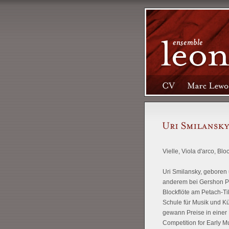
Vielle, Viola d'arco, Bloc
Uri Smilansky, geboren 
anderem bei Gershon Pr
Blockflöte am Petach-T
Schule für Musik und Kün
gewann Preise in einer 
Competition for Early M