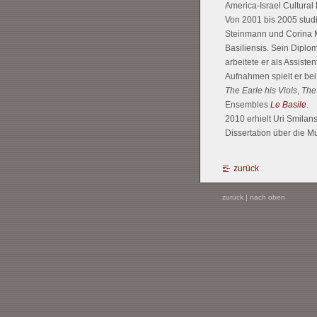
America-Israel Cultural
Von 2001 bis 2005 studi
Steinmann und Corina Ma
Basiliensis. Sein Diplo
arbeitete er als Assist
Aufnahmen spielt er bei
The Earle his Viols
,
The
Ensembles
Le Basile
.
2010 erhielt Uri Smilans
Dissertation über die Mus
zurück
zurück
|
nach oben