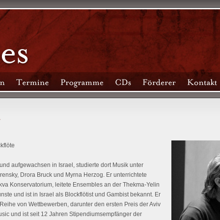
kflöte
und aufgewachsen in Israel, studierte dort Musik unter
ensky, Drora Bruck und Myrna Herzog. Er unterrichtete
ikva Konservatorium, leitete Ensembles an der Thekma-Yelin
ste und ist in Israel als Blockflötist und Gambist bekannt. Er
Reihe von Wettbewerben, darunter den ersten Preis der Aviv
usic und ist seit 12 Jahren Stipendiumsempfänger der