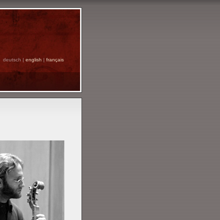
deutsch |
english
|
français