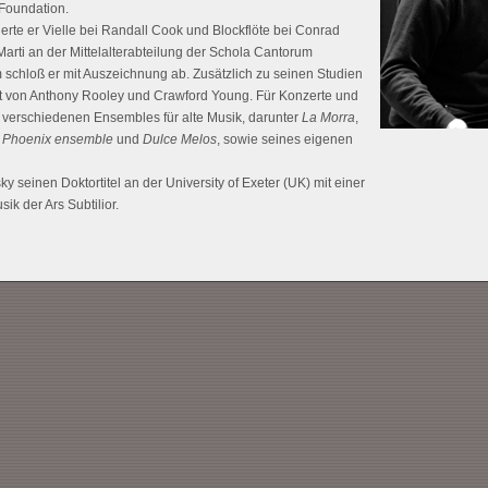
 Foundation.
erte er Vielle bei Randall Cook und Blockflöte bei Conrad
rti an der Mittelalterabteilung der Schola Cantorum
m schloß er mit Auszeichnung ab. Zusätzlich zu seinen Studien
ent von Anthony Rooley und Crawford Young. Für Konzerte und
 verschiedenen Ensembles für alte Musik, darunter
La Morra
,
 Phoenix ensemble
und
Dulce Melos
, sowie seines eigenen
ky seinen Doktortitel an der University of Exeter (UK) mit einer
ik der Ars Subtilior.