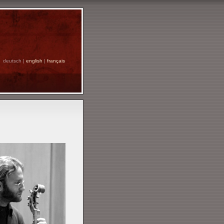
deutsch |
english
|
français