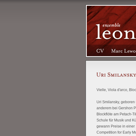
Vielle, Viola d'arco, Bloc
Uri Smilansky, geboren 
anderem bei Gershon Pr
Blockflöte am Petach-T
Schule für Musik und Kün
gewann Preise in einer 
Competition for Early M