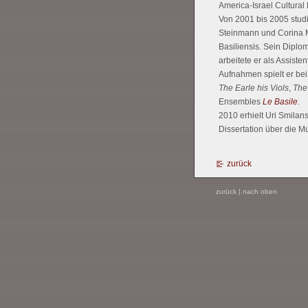
America-Israel Cultural
Von 2001 bis 2005 studi
Steinmann und Corina Ma
Basiliensis. Sein Diplo
arbeitete er als Assist
Aufnahmen spielt er bei
The Earle his Viols
,
The
Ensembles
Le Basile
.
2010 erhielt Uri Smilans
Dissertation über die Mus
zurück
zurück
|
nach oben