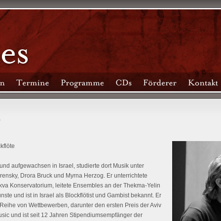
kflöte
und aufgewachsen in Israel, studierte dort Musik unter
ensky, Drora Bruck und Myrna Herzog. Er unterrichtete
ikva Konservatorium, leitete Ensembles an der Thekma-Yelin
ste und ist in Israel als Blockflötist und Gambist bekannt. Er
Reihe von Wettbewerben, darunter den ersten Preis der Aviv
usic und ist seit 12 Jahren Stipendiumsempfänger der