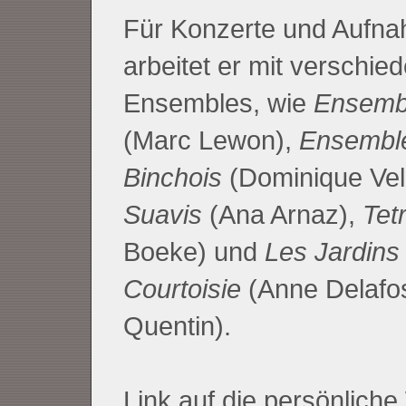
Für Konzerte und Aufn
arbeitet er mit verschie
Ensembles, wie
Ensemb
(Marc Lewon),
Ensemble
Binchois
(Dominique Vel
Suavis
(Ana Arnaz),
Tet
Boeke) und
Les Jardins
Courtoisie
(Anne Delafo
Quentin).
Link auf die persönlich