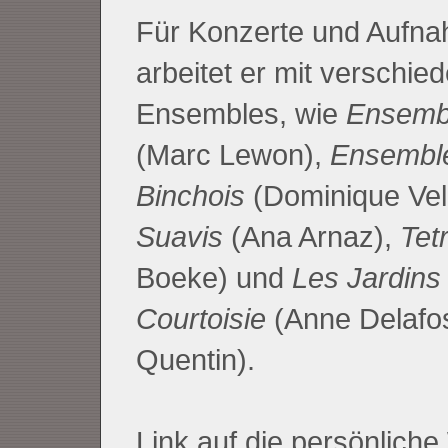
Für Konzerte und Aufn
arbeitet er mit verschie
Ensembles, wie
Ensemb
(Marc Lewon),
Ensemble
Binchois
(Dominique Vel
Suavis
(Ana Arnaz),
Tet
Boeke) und
Les Jardins
Courtoisie
(Anne Delafo
Quentin).
Link auf die persönlich