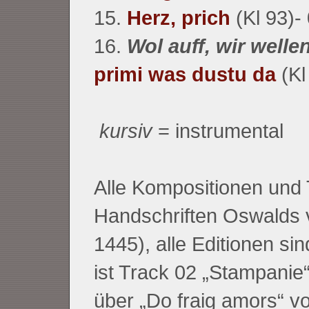
15.
Herz, prich
(Kl 93)-
16.
Wol auff, wir welle
primi was dustu da
(Kl
kursiv
= instrumental
Alle Kompositionen und
Handschriften Oswalds 
1445), alle Editionen 
ist Track 02 „Stampanie
über „Do fraig amors“ v