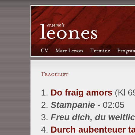
1.
Do fraig amors
(Kl 6
2.
Stampanie
- 02:05
3.
Freu dich, du weltli
4.
Durch aubenteuer ta