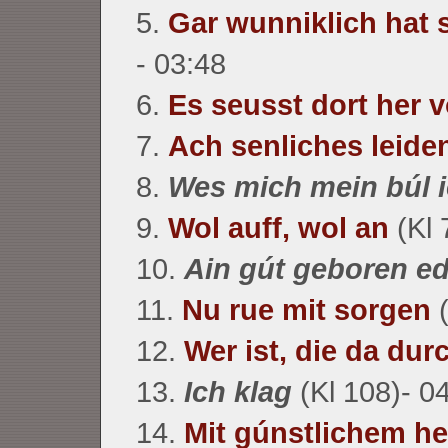
5.
Gar wunniklich hat 
- 03:48
6.
Es seusst dort her v
7.
Ach senliches leide
8.
Wes mich mein búl ie
9.
Wol auff, wol an
(Kl 
10.
Ain gút geboren e
11.
Nu rue mit sorgen
(
12.
Wer ist, die da dur
13.
Ich klag
(Kl 108)- 0
14.
Mit gúnstlichem h