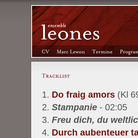
1.
Do fraig amors
(Kl 6
2.
Stampanie
- 02:05
3.
Freu dich, du weltli
4.
Durch aubenteuer ta