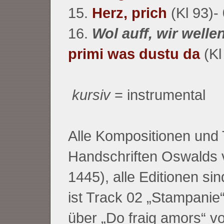
15.
Herz, prich
(Kl 93)-
16.
Wol auff, wir welle
primi was dustu da
(Kl
kursiv
= instrumental
Alle Kompositionen und
Handschriften Oswalds 
1445), alle Editionen 
ist Track 02 „Stampanie
über „Do fraig amors“ v