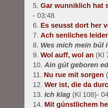
5.
Gar wunniklich hat 
- 03:48
6.
Es seusst dort her v
7.
Ach senliches leide
8.
Wes mich mein búl ie
9.
Wol auff, wol an
(Kl 
10.
Ain gút geboren e
11.
Nu rue mit sorgen
(
12.
Wer ist, die da dur
13.
Ich klag
(Kl 108)- 0
14.
Mit gúnstlichem h