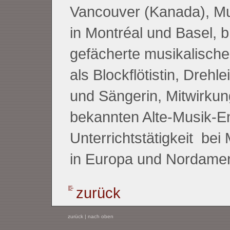
Vancouver (Kanada), M
in Montréal und Basel, br
gefächerte musikalische 
als Blockflötistin, Drehle
und Sängerin, Mitwirkung
bekannten Alte-Musik-E
Unterrichtstätigkeit
bei 
in Europa und Nordamer
zurück
zurück
|
nach oben