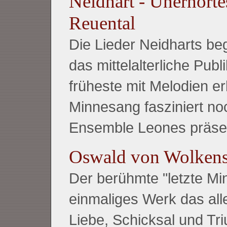
Neidhart - Unerhörte
Reuental
Die Lieder Neidharts be
das mittelalterliche Publ
früheste mit Melodien er
Minnesang fasziniert no
Ensemble Leones präsen
Oswald von Wolkenst
Der berühmte "letzte Min
einmaliges Werk das all
Liebe, Schicksal und Tri