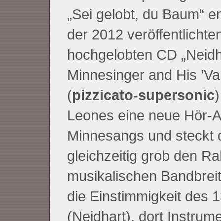
„Sei gelobt, du Baum“ en
der 2012 veröffentlichten
hochgelobten CD „Neidh
Minnesinger and His ’Val
(
pizzicato-supersonic
)
Leones eine neue Hör-A
Minnesangs und steckt 
gleichzeitig grob den R
musikalischen Bandbreit
die Einstimmigkeit des 1
(Neidhart), dort Instrum