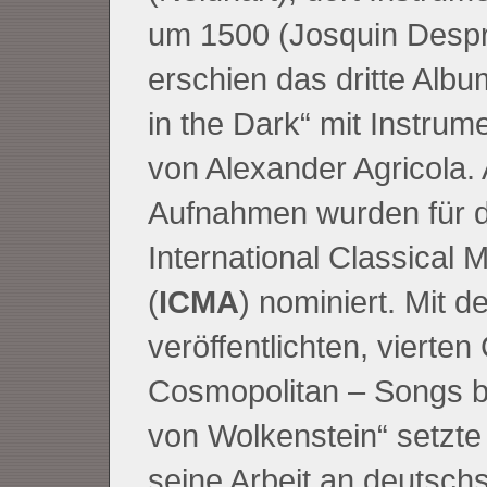
um 1500 (Josquin Despr
erschien das dritte Albu
in the Dark“ mit Instrum
von Alexander Agricola. A
Aufnahmen wurden für d
International Classical 
(
ICMA
) nominiert. Mit d
veröffentlichten, vierte
Cosmopolitan – Songs 
von Wolkenstein“ setzt
seine Arbeit an deutsch