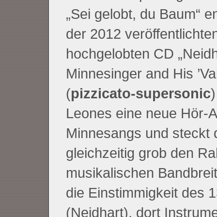
„Sei gelobt, du Baum“ en
der 2012 veröffentlichten
hochgelobten CD „Neidh
Minnesinger and His ’Val
(
pizzicato-supersonic
)
Leones eine neue Hör-A
Minnesangs und steckt 
gleichzeitig grob den R
musikalischen Bandbreit
die Einstimmigkeit des 1
(Neidhart), dort Instrum