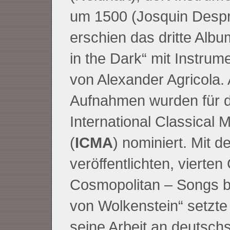
um 1500 (Josquin Despr
erschien das dritte Albu
in the Dark“ mit Instrum
von Alexander Agricola. A
Aufnahmen wurden für d
International Classical 
(
ICMA
) nominiert. Mit d
veröffentlichten, vierte
Cosmopolitan – Songs 
von Wolkenstein“ setzt
seine Arbeit an deutsch