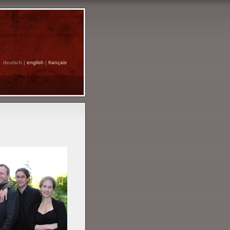
deutsch |
english
|
français