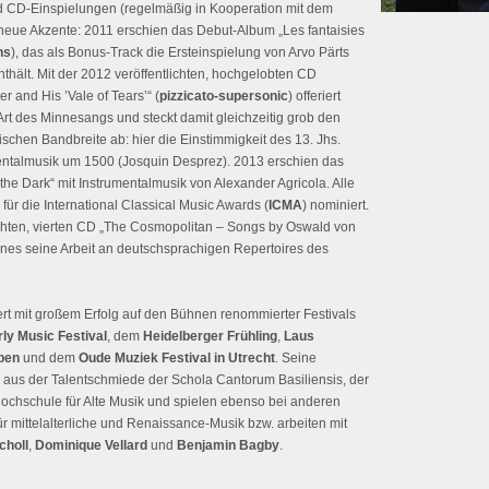
d CD-Einspielungen (regelmäßig in Kooperation mit dem
eue Akzente: 2011 erschien das Debut-Album „Les fantaisies
ns
), das als Bonus-Track die Ersteinspielung von Arvo Pärts
nthält. Mit der 2012 veröffentlichten, hochgelobten CD
r and His ’Vale of Tears’“ (
pizzicato-supersonic
) offeriert
t des Minnesangs und steckt damit gleichzeitig grob den
chen Bandbreite ab: hier die Einstimmigkeit des 13. Jhs.
mentalmusik um 1500 (Josquin Desprez). 2013 erschien das
 the Dark“ mit Instrumentalmusik von Alexander Agricola. Alle
ür die International Classical Music Awards (
ICMA
) nominiert.
ichten, vierten CD „The Cosmopolitan – Songs by Oswald von
nes seine Arbeit an deutschsprachigen Repertoires des
rt mit großem Erfolg auf den Bühnen renommierter Festivals
ly Music Festival
, dem
Heidelberger Frühling
,
Laus
pen
und dem
Oude Muziek Festival in Utrecht
. Seine
 aus der Talentschmiede der Schola Cantorum Basiliensis, der
chschule für Alte Musik und spielen ebenso bei anderen
 mittelalterliche und Renaissance-Musik bzw. arbeiten mit
choll
,
Dominique Vellard
und
Benjamin Bagby
.