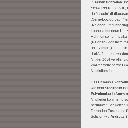
in seinen Konzerten un
Schweizer Radio SRF) n
de Josquin“ (
5 diapaso
„Sei gelobt, du Baum“ e
„Neidhart – A Minnesinge
Leones eine neue Hör-Ar
Rahmen seiner musikalis
(Neidhart), dort Instru
dritte Album „Colours in
drei Aufnahmen wurden f
Mit der 2014 veröffentl
Wolkenstein“ setzte Leo
Mittelalters fort.
Das Ensemble konzertie
wie dem
Stockholm Ear
Polyphoniae in Antwer
Mitglieder kommen u. a.
berühmten Schweizer Ho
führenden Ensembles für
Solisten wie
Andreas S