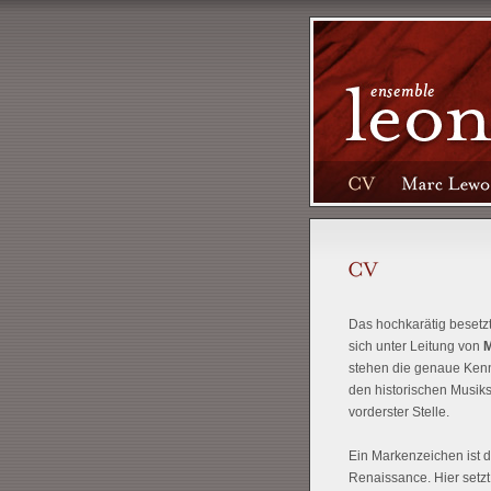
Das hochkarätig besetz
sich unter Leitung von
M
stehen die genaue Kenntn
den historischen Musikst
vorderster Stelle.
Ein Markenzeichen ist d
Renaissance. Hier setzt