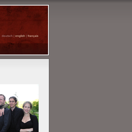
deutsch |
english
|
français