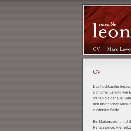
Das hochkarätig besetz
sich unter Leitung von
M
stehen die genaue Kenntn
den historischen Musikst
vorderster Stelle.
Ein Markenzeichen ist d
Renaissance. Hier setzt