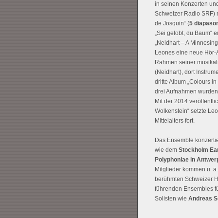
in seinen Konzerten un
Schweizer Radio SRF) n
de Josquin“ (
5 diapaso
„Sei gelobt, du Baum“ e
„Neidhart – A Minnesinge
Leones eine neue Hör-Ar
Rahmen seiner musikalis
(Neidhart), dort Instru
dritte Album „Colours in
drei Aufnahmen wurden f
Mit der 2014 veröffentl
Wolkenstein“ setzte Leo
Mittelalters fort.
Das Ensemble konzertie
wie dem
Stockholm Ear
Polyphoniae in Antwer
Mitglieder kommen u. a.
berühmten Schweizer Ho
führenden Ensembles für
Solisten wie
Andreas S