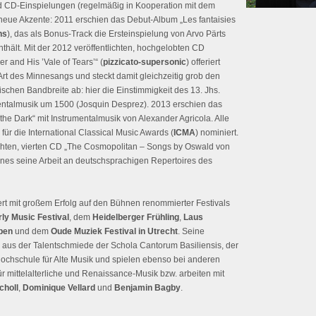
d CD-Einspielungen (regelmäßig in Kooperation mit dem
eue Akzente: 2011 erschien das Debut-Album „Les fantaisies
ns
), das als Bonus-Track die Ersteinspielung von Arvo Pärts
nthält. Mit der 2012 veröffentlichten, hochgelobten CD
r and His ’Vale of Tears’“ (
pizzicato-supersonic
) offeriert
t des Minnesangs und steckt damit gleichzeitig grob den
chen Bandbreite ab: hier die Einstimmigkeit des 13. Jhs.
mentalmusik um 1500 (Josquin Desprez). 2013 erschien das
 the Dark“ mit Instrumentalmusik von Alexander Agricola. Alle
ür die International Classical Music Awards (
ICMA
) nominiert.
ichten, vierten CD „The Cosmopolitan – Songs by Oswald von
nes seine Arbeit an deutschsprachigen Repertoires des
rt mit großem Erfolg auf den Bühnen renommierter Festivals
ly Music Festival
, dem
Heidelberger Frühling
,
Laus
pen
und dem
Oude Muziek Festival in Utrecht
. Seine
 aus der Talentschmiede der Schola Cantorum Basiliensis, der
chschule für Alte Musik und spielen ebenso bei anderen
 mittelalterliche und Renaissance-Musik bzw. arbeiten mit
choll
,
Dominique Vellard
und
Benjamin Bagby
.