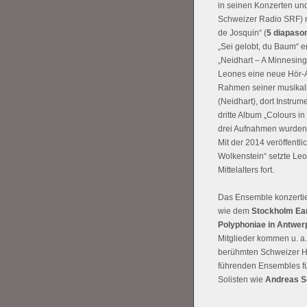
in seinen Konzerten un
Schweizer Radio SRF) n
de Josquin“ (
5 diapaso
„Sei gelobt, du Baum“ e
„Neidhart – A Minnesinge
Leones eine neue Hör-Ar
Rahmen seiner musikalis
(Neidhart), dort Instru
dritte Album „Colours in
drei Aufnahmen wurden f
Mit der 2014 veröffentl
Wolkenstein“ setzte Leo
Mittelalters fort.
Das Ensemble konzertie
wie dem
Stockholm Ear
Polyphoniae in Antwer
Mitglieder kommen u. a.
berühmten Schweizer Ho
führenden Ensembles für
Solisten wie
Andreas S