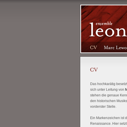
Das hochkarätig besetz
sich unter Leitung von
M
stehen die genaue Kenntn
den historischen Musikst
vorderster Stelle.
Ein Markenzeichen ist d
Renaissance. Hier setzt