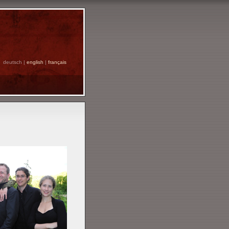
deutsch |
english
|
français