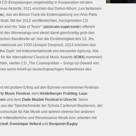
d CD-Einspielungen (regelmäßig in Kooperation mit dem
eue Akzente: 2011 erschien das Debut-Album „Les fantaisies
ns
), das als Bonus-Track die Ersteinspielung von Arvo Pärts
nthält. Mit der 2012 veröffentlichten, hochgelobten CD
r and His ’Vale of Tears’“ (
pizzicato-supersonic
) offeriert
t des Minnesangs und steckt damit gleichzeitig grob den
chen Bandbreite ab: hier die Einstimmigkeit des 13. Jhs.
mentalmusik um 1500 (Josquin Desprez). 2013 erschien das
 the Dark“ mit Instrumentalmusik von Alexander Agricola. Alle
ür die International Classical Music Awards (
ICMA
) nominiert.
ichten, vierten CD „The Cosmopolitan – Songs by Oswald von
nes seine Arbeit an deutschsprachigen Repertoires des
rt mit großem Erfolg auf den Bühnen renommierter Festivals
ly Music Festival
, dem
Heidelberger Frühling
,
Laus
pen
und dem
Oude Muziek Festival in Utrecht
. Seine
 aus der Talentschmiede der Schola Cantorum Basiliensis, der
chschule für Alte Musik und spielen ebenso bei anderen
 mittelalterliche und Renaissance-Musik bzw. arbeiten mit
choll
,
Dominique Vellard
und
Benjamin Bagby
.