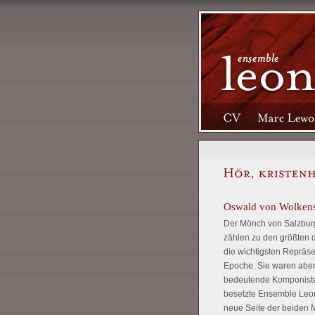
Oswald von Wolkenst
Der Mönch von Salzburg
zählen zu den größten d
die wichtigsten Repräse
Epoche. Sie waren aber
bedeutende Komponisten 
besetzte Ensemble Leones
neue Seite der beiden M