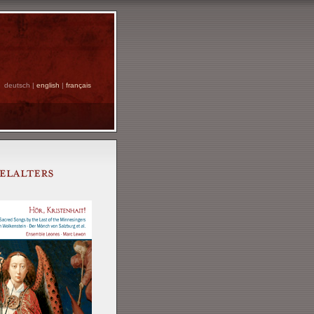
deutsch |
english
|
français