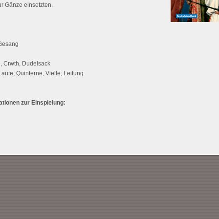
ur Gänze einsetzten.
 Gesang
e, Crwth, Dudelsack
ute, Quinterne, Vielle; Leitung
tionen zur Einspielung: