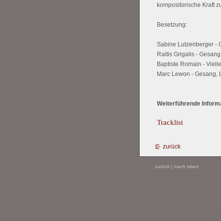
kompositorische Kraft z
Besetzung:
Sabine Lutzenberger -
Raitis Grigalis - Gesang
Baptiste Romain - Viell
Marc Lewon - Gesang, La
Weiterführende Informa
Tracklist
zurück
zurück
|
nach oben