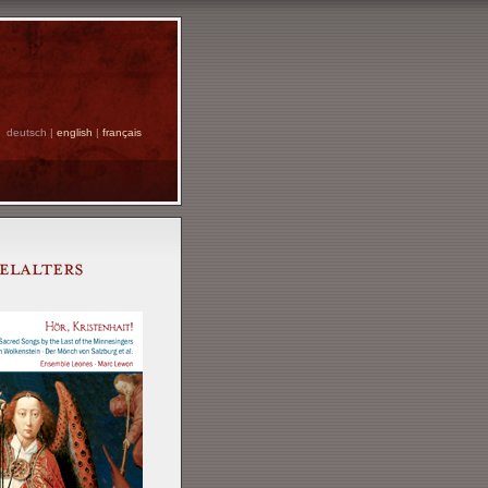
deutsch |
english
|
français