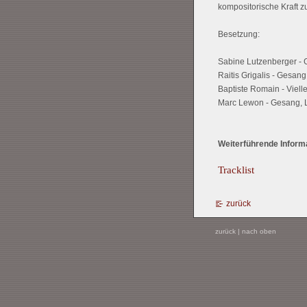
kompositorische Kraft z
Besetzung:
Sabine Lutzenberger -
Raitis Grigalis - Gesang
Baptiste Romain - Viell
Marc Lewon - Gesang, La
Weiterführende Informa
Tracklist
zurück
zurück
|
nach oben