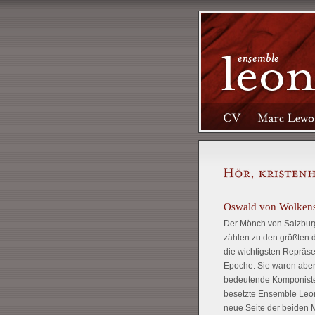
Oswald von Wolkenst
Der Mönch von Salzburg
zählen zu den größten d
die wichtigsten Repräse
Epoche. Sie waren aber
bedeutende Komponisten 
besetzte Ensemble Leones
neue Seite der beiden M