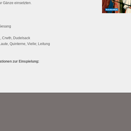
ur Gänze einsetzten.
 Gesang
e, Crwth, Dudelsack
ute, Quinterne, Vielle; Leitung
tionen zur Einspielung: