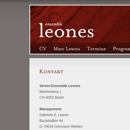
Verein Ensemble Leones
Mühlenberg 1
CH-4052 Basel
Management:
Gabriele E. Lewon
Buckmatten 4d
D-79639 Grenzach-Wyhlen