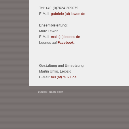
Tel: +49-(0)7624-209079
E-Mail:
gabriele (at) lewon.de
Ensembleleitung:
Marc Lewon
E-Mail:
mail (at) leones.de
Leones auf
Facebook
.
Gestaltung und Umsetzung
Martin Uhlig, Leipzig
E-Mail:
mu (at) mu71.de
zurück
|
nach oben