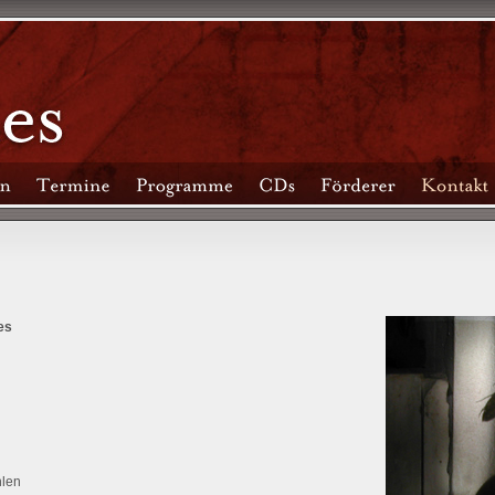
es
len