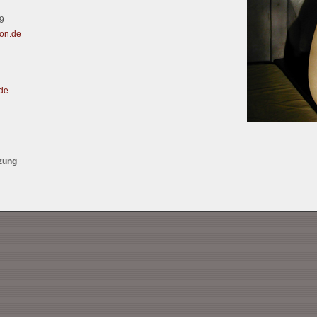
9
won.de
.de
zung