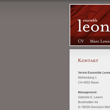
Verein Ensemble Leon
Mühlenberg 1
CH-4052 Basel
Management:
Gabriele E. Lewon
Buckmatten 4d
D-79639 Grenzach-Wyh