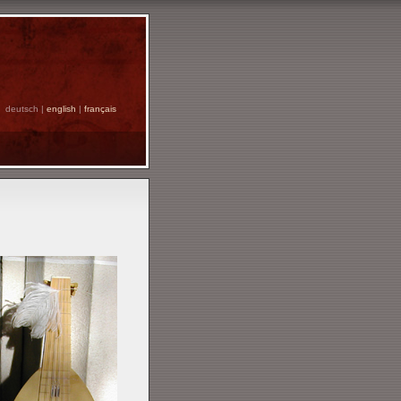
deutsch |
english
|
français