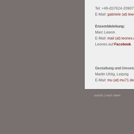
Tel: +49-(0)7624-20907
E-Mail:
gabriele (at) le
Ensembleleitung:
Marc Lewon
E-Mail:
mail (at) leones
Leones auf
Facebook
.
Gestaltung und Umset
Martin Uhlig, Leipzig
E-Mail:
mu (at) mu71.de
zurück
|
nach oben