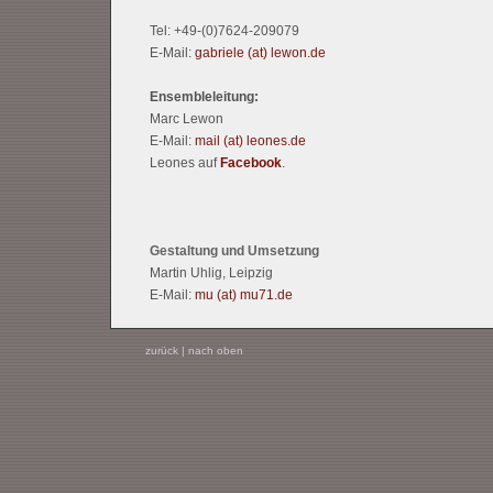
Tel: +49-(0)7624-209079
E-Mail:
gabriele (at) lewon.de
Ensembleleitung:
Marc Lewon
E-Mail:
mail (at) leones.de
Leones auf
Facebook
.
Gestaltung und Umsetzung
Martin Uhlig, Leipzig
E-Mail:
mu (at) mu71.de
zurück
|
nach oben