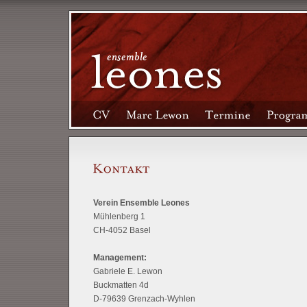
Verein Ensemble Leones
Mühlenberg 1
CH-4052 Basel
Management:
Gabriele E. Lewon
Buckmatten 4d
D-79639 Grenzach-Wyhlen