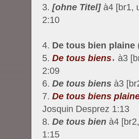
3.
[ohne Titel]
à4
[br1, 
2:10
4.
De tous bien plaine
5.
De tous biens
à3 [b
2:09
6.
De tous biens
à3 [br
7.
De tous biens plain
Josquin Desprez
1:13
8.
De tous bien
à4 [br2,
1:15