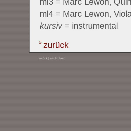
ml3 = Marc Lewon, Quin
ml4 = Marc Lewon, Viola
kursiv
= instrumental
zurück
zurück
|
nach oben