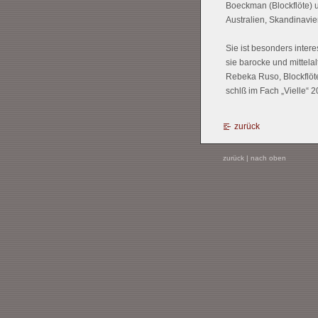
Boeckman (Blockflöte) 
Australien, Skandinavi
Sie ist besonders inte
sie barocke und mittela
Rebeka Ruso, Blockflöte
schlß im Fach „Vielle“ 
zurück
zurück
|
nach oben