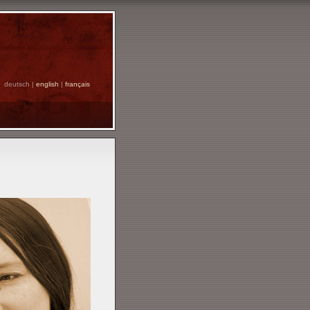
deutsch |
english
|
français