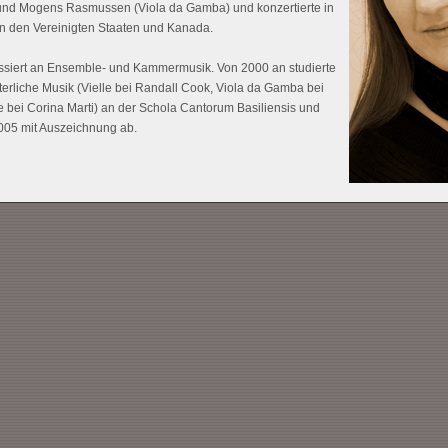
und Mogens Rasmussen (Viola da Gamba) und konzertierte in
en den Vereinigten Staaten und Kanada.
ressiert an Ensemble- und Kammermusik. Von 2000 an studierte
lterliche Musik (Vielle bei Randall Cook, Viola da Gamba bei
 bei Corina Marti) an der Schola Cantorum Basiliensis und
2005 mit Auszeichnung ab.