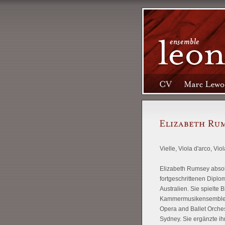
Vielle, Viola d'arco, Vi
Elizabeth Rumsey absolv
fortgeschrittenen Diplo
Australien. Sie spielte 
Kammermusikensembles i
Opera and Ballet Orches
Sydney. Sie ergänzte ih