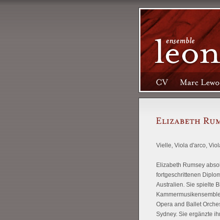
Vielle, Viola d'arco, Vi
Elizabeth Rumsey absolv
fortgeschrittenen Diplo
Australien. Sie spielte 
Kammermusikensembles i
Opera and Ballet Orches
Sydney. Sie ergänzte ih