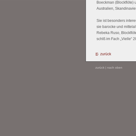
Boeckman (Blockflöte) 
Australien, Skandinavi
Sie ist besonders inte
sie barocke und mittela
Rebeka Ruso, Blockflöte
schlß im Fach „Vielle“ 
zurück
zurück
|
nach oben