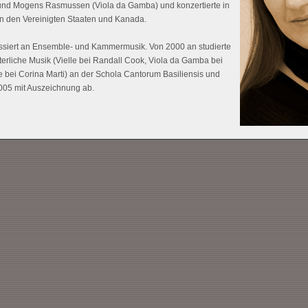
und Mogens Rasmussen (Viola da Gamba) und konzertierte in
en den Vereinigten Staaten und Kanada.
ressiert an Ensemble- und Kammermusik. Von 2000 an studierte
lterliche Musik (Vielle bei Randall Cook, Viola da Gamba bei
 bei Corina Marti) an der Schola Cantorum Basiliensis und
2005 mit Auszeichnung ab.