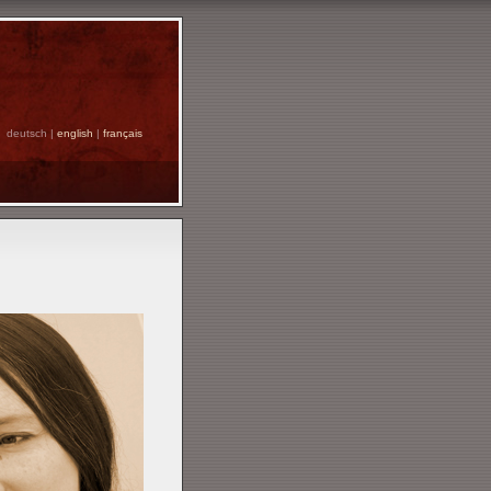
deutsch |
english
|
français