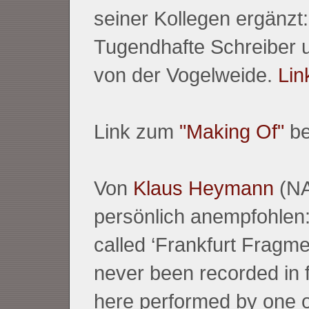
seiner Kollegen ergänzt
Tugendhafte Schreiber 
von der Vogelweide.
Lin
Link zum
"Making Of"
be
Von
Klaus Heymann
(NA
persönlich anempfohlen:
called ‘Frankfurt Fragme
never been recorded in f
here performed by one o