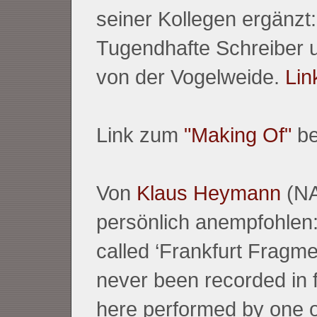
seiner Kollegen ergänzt
Tugendhafte Schreiber 
von der Vogelweide.
Lin
Link zum
"Making Of"
be
Von
Klaus Heymann
(NA
persönlich anempfohlen:
called ‘Frankfurt Fragme
never been recorded in f
here performed by one o