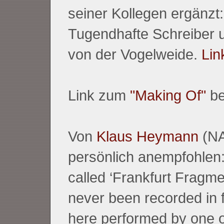
seiner Kollegen ergänzt
Tugendhafte Schreiber 
von der Vogelweide.
Lin
Link zum
"Making Of"
be
Von
Klaus Heymann
(NA
persönlich anempfohlen:
called ‘Frankfurt Fragme
never been recorded in f
here performed by one o