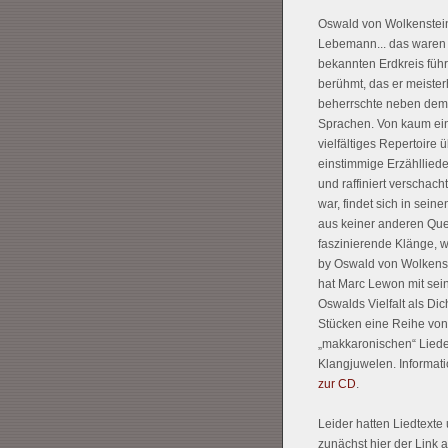
Oswald von Wolkenstein: 
Lebemann... das waren 
bekannten Erdkreis führt
berühmt, das er meister
beherrschte neben dem 
Sprachen. Von kaum eine
vielfältiges Repertoire 
einstimmige Erzähllied
und raffiniert verschach
war, findet sich in sei
aus keiner anderen Que
faszinierende Klänge, 
by Oswald von Wolkenste
hat Marc Lewon mit se
Oswalds Vielfalt als Di
Stücken eine Reihe von 
„makkaronischen“ Liede
Klangjuwelen. Informati
zur CD
.
Leider hatten Liedtexte
zunächst hier der Link