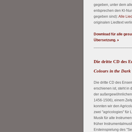
gegeben, unter dem all
entsprechen den Kl-Numm
gegeben sind):
Alle Lie
originalen Liedtext verli
Download für alle ges
Übersetzung.
__________________
Die dritte CD des E
Colours in the Dark
Die dritte CD des Ense
erschienen ist, steht i
der außergewöhnlichen 
1456-1506), einem Zeit
konnten wir den Agrico
zwei "agricologies" für
Musik für alte Instrumen
früher Instrumentalmusi
Ersteinspielung des "Se