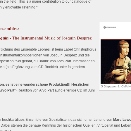
 the field. This is a major contribution to our catalogue of
ly enjoyable listening."
_______________________________
nsembles:
squin
- The Instrumental Music of Josquin Desprez
ntlichung des Ensemble Leones ist beim Label Christophorus
t Instrumentalkompositionen von Josquin Desprez und die
position "Sei gelobt, du Baum" von Arvo Pärt. Informationen
rivia (als Ergänzung zum CD-Booklet) unter folgendem
n, es ist eine wunderschöne Produktion!!! Herzlichen
5 Diapason & ICMA N
Arvo Pärt
" (Reaktion von Arvo Pärt auf die fertige CD im Juni
_______________________________
in hochkarätiges Ensemble von Spezialisten, das sich unter Leitung von
Marc Lew
 Dabei stehen die genaue Kenntnis der historischen Quellen, Virtuosität und Lebend