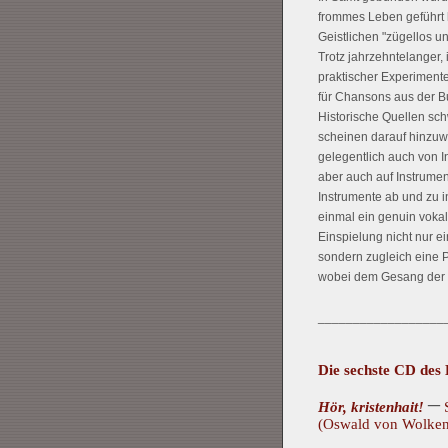
frommes Leben geführt 
Geistlichen "zügellos und
Trotz jahrzehntelanger,
praktischer Experimente
für Chansons aus der B
Historische Quellen sc
scheinen darauf hinzuw
gelegentlich auch von I
aber auch auf Instrumen
Instrumente ab und zu i
einmal ein genuin vokal
Einspielung nicht nur ei
sondern zugleich eine 
wobei dem Gesang der 
__________________
Die sechste CD des
–
Hör, kristenhait!
S
(Oswald von Wolkens