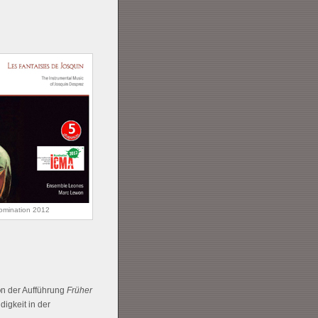
omination 2012
o
n der Aufführung
Früher
igkeit in der