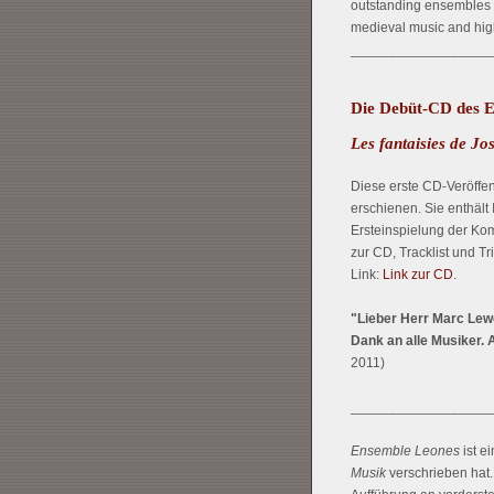
outstanding ensembles in
medieval music and high
__________________
Die Debüt-CD des E
Les fantaisies de Jo
Diese erste CD-Veröffe
erschienen. Sie enthäl
Ersteinspielung der Kom
zur CD, Tracklist und T
Link:
Link zur CD
.
"Lieber Herr Marc Lewo
Dank an alle Musiker. 
2011)
__________________
Ensemble Leones
ist e
Musik
verschrieben hat.