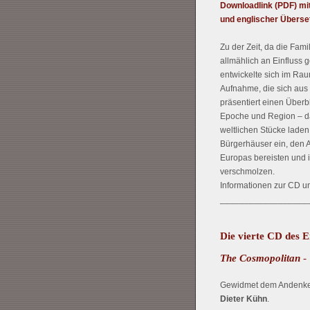
Downloadlink (PDF) mi
und englischer Überse
Zu der Zeit, da die Fami
allmählich an Einfluss 
entwickelte sich im Raum
Aufnahme, die sich aus 
präsentiert einen Überb
Epoche und Region – dar
weltlichen Stücke laden
Bürgerhäuser ein, den A
Europas bereisten und i
verschmolzen.
Informationen zur CD un
__________________
Die vierte CD des 
The Cosmopolitan
-
Gewidmet dem Andenk
Dieter Kühn
.