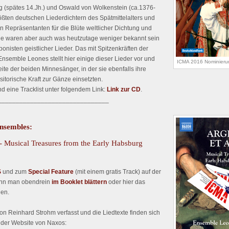
 (spätes 14.Jh.) und Oswald von Wolkenstein (ca.1376-
ßten deutschen Liederdichtern des Spätmittelalters und
en Repräsentanten für die Blüte weltlicher Dichtung und
ie waren aber auch was heutzutage weniger bekannt sein
nisten geistlicher Lieder. Das mit Spitzenkräften der
nsemble Leones stellt hier einige dieser Lieder vor und
ICMA 2016 Nominieru
ite der beiden Minnesänger, in der sie ebenfalls ihre
itorische Kraft zur Gänze einsetzten.
d eine Tracklist unter folgendem Link:
Link zur CD
.
_______________________________
Ensembles:
- Musical Treasures from the Early Habsburg
S
und zum
Special Feature
(mit einem gratis Track) auf der
ann man obendrein
im Booklet blättern
oder hier das
en.
on Reinhard Strohm verfasst und die Liedtexte finden sich
 der Website von Naxos: