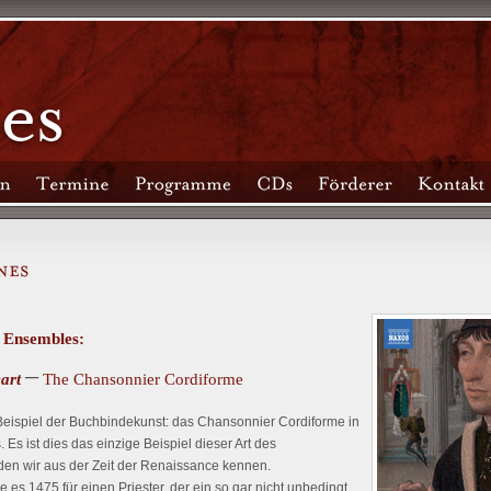
s Ensembles:
–
art
The Chansonnier Cordiforme
s Beispiel der Buchbindekunst: das Chansonnier Cordiforme in
Es ist dies das einzige Beispiel dieser Art des
n wir aus der Zeit der Renaissance kennen.
es 1475 für einen Priester, der ein so gar nicht unbedingt