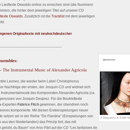
e Liedtexte Oswalds online zu erreichen sind (die Nummern
ern, die hinter dem jeweiligen Titel auf unserer CD
dtexte Oswalds
. Zusätzlich ist die
Tracklist
mit dem jeweiligen
nkt.
ungenen Originaltexte mit neuhochdeutscher
_______________________________
nsembles:
- The Instrumental Music of Alexander Agricola
mble Leones, die wieder beim Label Christophorus
n der Nachfolge der ersten, der Josquin-CD und widmet sich
Instrumentalmusik des Komponisten Alexander Agricola (ca.
genossen von Josquin Desprez. Für die Booklettexte
la-Experten
Fabrice Fitch
gewinnen, der obendrein noch
 Leones komponierte. Mit diesen Ersteinspielungen neuer
te setzen wir in der Reihe "De Flandria" (Einspielungen von
5 Diapason & ICMA N
k aus den Niederlanden) das Prinzip fort, das mit
i gelobt, du Baum" von Arvo Pärt auf der CD "Les fantaisies de