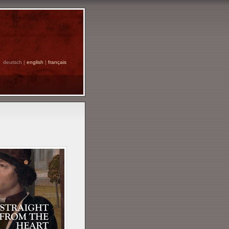
deutsch |
english
|
français