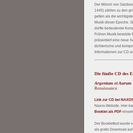
Der Mönch von Salzburg
1445) zählen zu den grö
gelten als die wichtigst
Musik dieser Epoche. S
dürfte bedeutende Kompo
Frühen Musik besetzte E
präsentiert eine neue Se
dichterische und kompos
Informationen zur CD un
__________________
Die fünfte CD des 
Argentum et Aurum
Renaissance
Link zur CD bei NAXO
Naxos-Website. Hier k
Booklet als PDF
einseh
Der Booklettext wurde v
als gratis Download auf