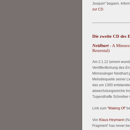
Josquin" begann. Inform
zur CD
.
__________________
Die zweite CD des 
Neidhart
- A Minnesi
Reuental)
Am 2.1.12 (einem wunde
Veröffentlichung des
En
Minnesänger Neidhart ge
Melodiequelle seiner Li
das um 1300 entstanden 
abwechslungsreiche Ins
Tugendhafte Schreiber 
Link zum
"Making Of"
be
Von
Klaus Heymann
(NA
Fragment’ has never bee