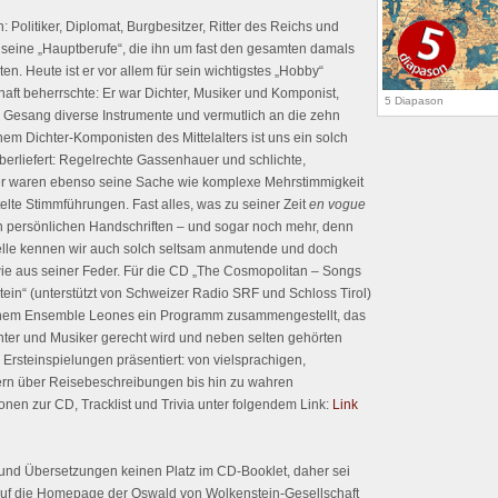
Politiker, Diplomat, Burgbesitzer, Ritter des Reichs und
seine „Hauptberufe“, die ihn um fast den gesamten damals
en. Heute ist er vor allem für sein wichtigstes „Hobby“
haft beherrschte: Er war Dichter, Musiker und Komponist,
5 Diapason
Gesang diverse Instrumente und vermutlich an die zehn
m Dichter-Komponisten des Mittelalters ist uns ein solch
überliefert: Regelrechte Gassenhauer und schlichte,
er waren ebenso seine Sache wie komplexe Mehrstimmigkeit
telte Stimmführungen. Fast alles, was zu seiner Zeit
en vogue
nen persönlichen Handschriften – und sogar noch mehr, denn
lle kennen wir auch solch seltsam anmutende und doch
wie aus seiner Feder. Für die CD „The Cosmopolitan – Songs
in“ (unterstützt von Schweizer Radio SRF und Schloss Tirol)
inem Ensemble Leones ein Programm zusammengestellt, das
chter und Musiker gerecht wird und neben selten gehörten
Ersteinspielungen präsentiert: von vielsprachigen,
rn über Reisebeschreibungen bis hin zu wahren
onen zur CD, Tracklist und Trivia unter folgendem Link:
Link
 und Übersetzungen keinen Platz im CD-Booklet, daher sei
 auf die Homepage der Oswald von Wolkenstein-Gesellschaft