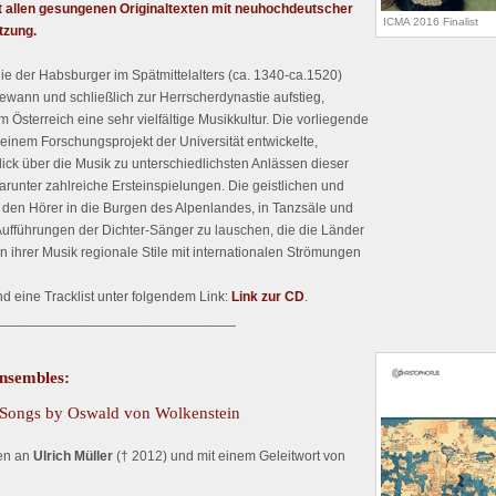
t allen gesungenen Originaltexten mit neuhochdeutscher
ICMA 2016 Finalist
tzung.
lie der Habsburger im Spätmittelalters (ca. 1340-ca.1520)
gewann und schließlich zur Herrscherdynastie aufstieg,
 Österreich eine sehr vielfältige Musikkultur. Die vorliegende
einem Forschungsprojekt der Universität entwickelte,
lick über die Musik zu unterschiedlichsten Anlässen dieser
unter zahlreiche Ersteinspielungen. Die geistlichen und
 den Hörer in die Burgen des Alpenlandes, in Tanzsäle und
ufführungen der Dichter-Sänger zu lauschen, die die Länder
n ihrer Musik regionale Stile mit internationalen Strömungen
d eine Tracklist unter folgendem Link:
Link zur CD
.
_______________________________
Ensembles:
 Songs by Oswald von Wolkenstein
en an
Ulrich Müller
(† 2012) und mit einem Geleitwort von