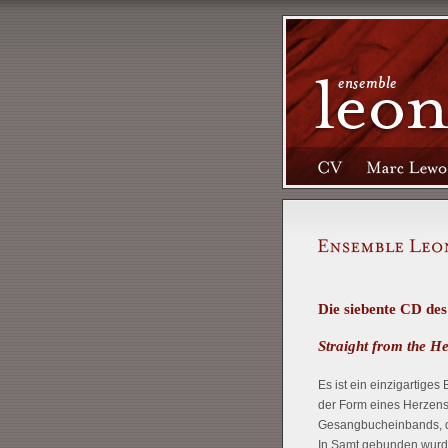
Die siebente CD de
Straight from the He
Es ist ein einzigartige
der Form eines Herzens. 
Gesangbucheinbands, de
In Samt gebunden wurde 