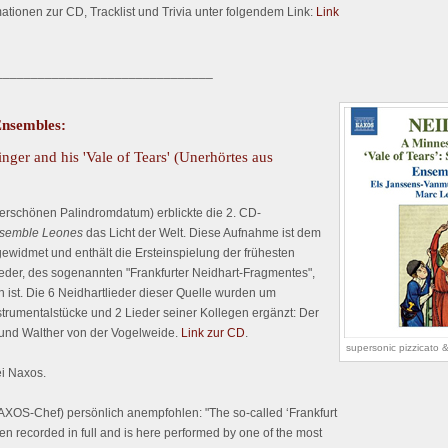
ationen zur CD, Tracklist und Trivia unter folgendem Link:
Link
_______________________________
Ensembles:
nger and his 'Vale of Tears' (Unerhörtes aus
rschönen Palindromdatum) erblickte die 2. CD-
semble Leones
das Licht der Welt. Diese Aufnahme ist dem
widmet und enthält die Ersteinspielung der frühesten
eder, des sogenannten "Frankfurter Neidhart-Fragmentes",
ist. Die 6 Neidhartlieder dieser Quelle wurden um
trumentalstücke und 2 Lieder seiner Kollegen ergänzt: Der
und Walther von der Vogelweide.
Link zur CD
.
supersonic pizzicato
i Naxos.
XOS-Chef) persönlich anempfohlen: "The so-called ‘Frankfurt
n recorded in full and is here performed by one of the most