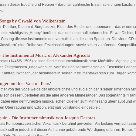
ässen dieser Epoche und Region – darunter zahlreiche Ersteinspielungen kürzlich
ke.
 Songs by Oswald von Wolkenstein
 Politiker, Diplomat, Burgbesitzer, Ritter des Reichs und Lebemann... das waren s
ür sein wichtigstes „Hobby“ berühmt, das er meisterhaft beherrschte: Er war Dichter
Gesang diverse Instrumente und vermutlich an die zehn Sprachen. Die vierte C
Klassikern" eine Reihe von Ersteinspielungen, sowie selten zu hörende Kompositio
- The Instrumental Music of Alexander Agricola
olas (1445/6-1506) setzten für die Instrumentalmusik neue Maßstäbe: Agricola galt
inen Zeitgenossen „ungewöhnlich, verrückt und seltsam“ erschien. Ensemble Leones
en Kontrapunkt nach, der besonders in seinen Instrumentalwerken zum Tragen komm
ger and his 'Vale of Tears'
ther von der Vogelweide der erfolgreichste und zugleich der "Rebell" unter den 
alisch besser überliefert als die aller anderen Minnesänger. Das sogenannte "Frank
st dabei eine der frühesten musikalischen Quellen zum Minnesang überhaupt und w
en Übertragung und Edition, erstmals vollständig eingespielt.
squin - Die Instrumentalmusik von Josquin Desprez
. als Komponist geistlicher Vokalmusik berühmt geworden. Als bislang vernachläss
musik soll er jedoch mit dieser Aufnahme gebührende Würdigung erfahren. Bonus-Tr
o Pärts "Sei gelobt, du Baum".