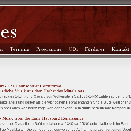
art - The Chansonnier Cordiforme
eistliche Musik aus dem Herbst des Mittelalters
 (spätes 14.Jh.) und Oswald von Wolkenstein (ca.1376-1445) zählen zu den größ
ittelalters und gelten als die wichtigsten Repräsentanten für die Blüte weltlicher
en aber auch was heutzutage weniger bekannt sein dürfte bedeutende Komponisten 
 Music from the Early Habsburg Renaissance
bsburger Dynastie im Spätmittelalter (ca. 1340-ca. 1520) entwickelte sich im Raum
tige Musikkultur. Die vorliegende, wegweisende Aufnahme, präsentiert einen Überb