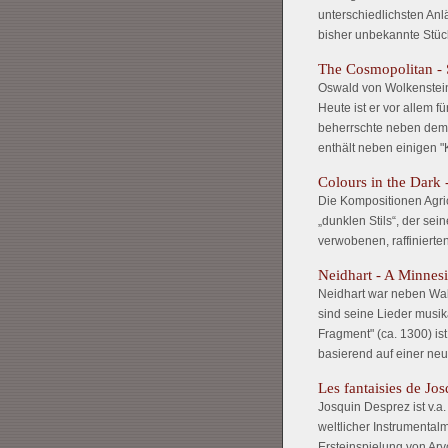
unterschiedlichsten Anl
bisher unbekannte Stüc
The Cosmopolitan -
Oswald von Wolkenstein:
Heute ist er vor allem f
beherrschte neben dem 
enthält neben einigen "
Colours in the Dark 
Die Kompositionen Agric
„dunklen Stils“, der se
verwobenen, raffiniert
Neidhart - A Minnesin
Neidhart war neben Wal
sind seine Lieder musik
Fragment" (ca. 1300) i
basierend auf einer neu
Les fantaisies de Jo
Josquin Desprez ist v.a
weltlicher Instrumental
Ersteinspielung von Arv