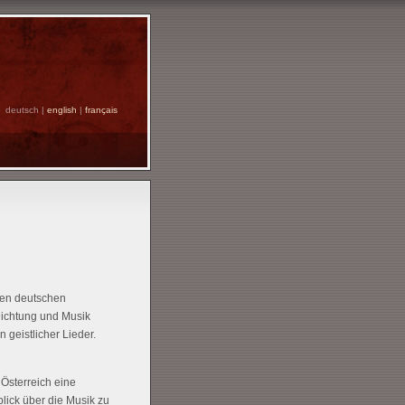
deutsch |
english
|
français
ten deutschen
 Dichtung und Musik
geistlicher Lieder.
 Österreich eine
lick über die Musik zu