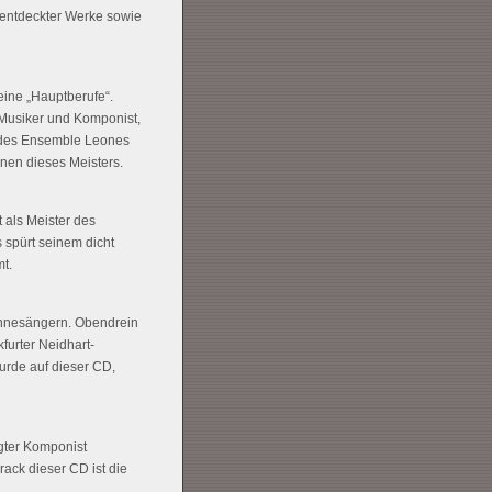
 entdeckter Werke sowie
eine „Hauptberufe“.
, Musiker und Komponist,
D des Ensemble Leones
nen dieses Meisters.
 als Meister des
 spürt seinem dicht
t.
Minnesängern. Obendrein
furter Neidhart-
urde auf dieser CD,
igter Komponist
ack dieser CD ist die