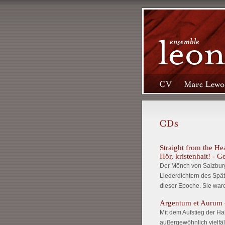
Straight from the He
Hör, kristenhait! - G
Der Mönch von Salzburg
Liederdichtern des Spätm
dieser Epoche. Sie war
Argentum et Aurum -
Mit dem Aufstieg der Ha
außergewöhnlich vielfäl