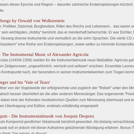
ässen dieser Epoche und Region – darunter zahlreiche Ersteinspielungen kürzlich
ke.
 Songs by Oswald von Wolkenstein
 Politiker, Diplomat, Burgbesitzer, Ritter des Reichs und Lebemann... das waren s
ür sein wichtigstes „Hobby“ berühmt, das er meisterhaft beherrschte: Er war Dichter
Gesang diverse Instrumente und vermutlich an die zehn Sprachen. Die vierte C
Klassikern" eine Reihe von Ersteinspielungen, sowie selten zu hörende Kompositio
- The Instrumental Music of Alexander Agricola
olas (1445/6-1506) setzten für die Instrumentalmusik neue Maßstäbe: Agricola galt
inen Zeitgenossen „ungewöhnlich, verrückt und seltsam“ erschien. Ensemble Leones
en Kontrapunkt nach, der besonders in seinen Instrumentalwerken zum Tragen komm
ger and his 'Vale of Tears'
ther von der Vogelweide der erfolgreichste und zugleich der "Rebell" unter den 
alisch besser überliefert als die aller anderen Minnesänger. Das sogenannte "Frank
st dabei eine der frühesten musikalischen Quellen zum Minnesang überhaupt und w
en Übertragung und Edition, erstmals vollständig eingespielt.
squin - Die Instrumentalmusik von Josquin Desprez
. als Komponist geistlicher Vokalmusik berühmt geworden. Als bislang vernachläss
musik soll er jedoch mit dieser Aufnahme gebührende Würdigung erfahren. Bonus-Tr
o Pärts "Sei gelobt, du Baum".