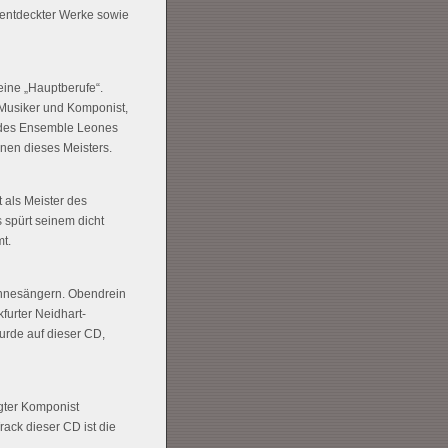
 entdeckter Werke sowie
eine „Hauptberufe“.
, Musiker und Komponist,
D des Ensemble Leones
nen dieses Meisters.
 als Meister des
 spürt seinem dicht
t.
Minnesängern. Obendrein
furter Neidhart-
urde auf dieser CD,
igter Komponist
ack dieser CD ist die