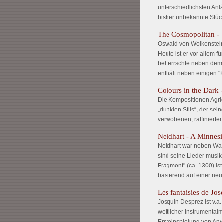
unterschiedlichsten Anl
bisher unbekannte Stüc
The Cosmopolitan -
Oswald von Wolkenstein:
Heute ist er vor allem f
beherrschte neben dem 
enthält neben einigen "
Colours in the Dark 
Die Kompositionen Agric
„dunklen Stils“, der se
verwobenen, raffiniert
Neidhart - A Minnesin
Neidhart war neben Wal
sind seine Lieder musik
Fragment" (ca. 1300) i
basierend auf einer neu
Les fantaisies de Jo
Josquin Desprez ist v.a
weltlicher Instrumental
Ersteinspielung von Arv