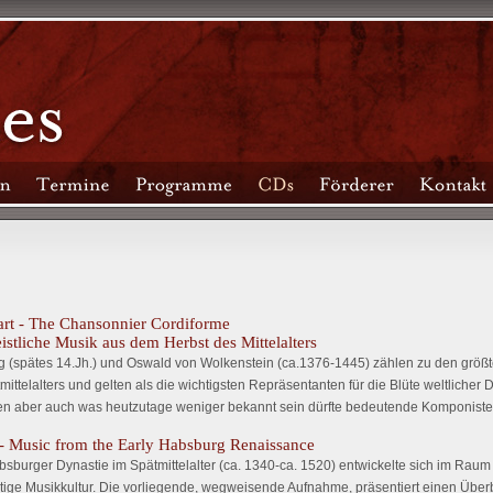
art - The Chansonnier Cordiforme
eistliche Musik aus dem Herbst des Mittelalters
 (spätes 14.Jh.) und Oswald von Wolkenstein (ca.1376-1445) zählen zu den größ
ittelalters und gelten als die wichtigsten Repräsentanten für die Blüte weltlicher
en aber auch was heutzutage weniger bekannt sein dürfte bedeutende Komponisten 
 Music from the Early Habsburg Renaissance
bsburger Dynastie im Spätmittelalter (ca. 1340-ca. 1520) entwickelte sich im Raum
tige Musikkultur. Die vorliegende, wegweisende Aufnahme, präsentiert einen Überb