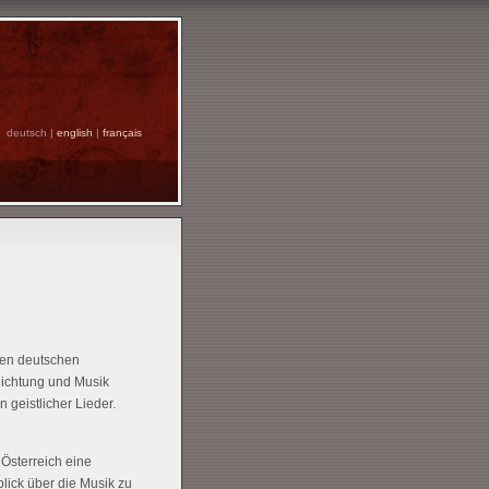
deutsch |
english
|
français
ten deutschen
 Dichtung und Musik
geistlicher Lieder.
 Österreich eine
lick über die Musik zu