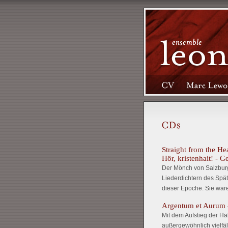
Straight from the He
Hör, kristenhait! - G
Der Mönch von Salzburg
Liederdichtern des Spätm
dieser Epoche. Sie war
Argentum et Aurum -
Mit dem Aufstieg der Ha
außergewöhnlich vielfäl