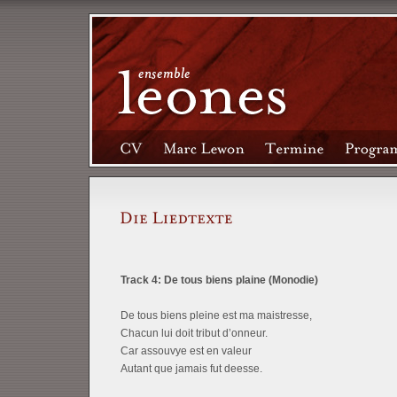
Track 4: De tous biens plaine (Monodie)
De tous biens pleine est ma maistresse,
Chacun lui doit tribut d’onneur.
Car assouvye est en valeur
Autant que jamais fut deesse.