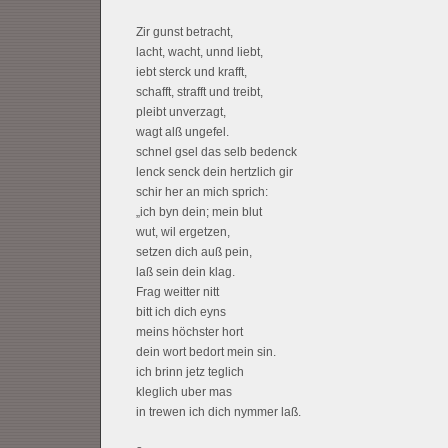
Zir gunst betracht,
lacht, wacht, unnd liebt,
iebt sterck und krafft,
schafft, strafft und treibt,
pleibt unverzagt,
wagt alß ungefel.
schnel gsel das selb bedenck
lenck senck dein hertzlich gir
schir her an mich sprich:
„ich byn dein; mein blut
wut, wil ergetzen,
setzen dich auß pein,
laß sein dein klag.
Frag weitter nitt
bitt ich dich eyns
meins höchster hort
dein wort bedort mein sin.
ich brinn jetz teglich
kleglich uber mas
in trewen ich dich nymmer laß.