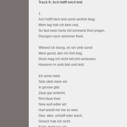
Track 9: Ach hülff mich leid
1.
Ach hülff mich leid unnd senlich klag:
Mein tag hab ich kein rast,
So fast mein hertz mit schmertz thut ryngen,
Dryngen nach verlorner freid.
Wiewol ich bsorg, es sei umb sunst
Mein gunst, den ich ihm trag,
Doch mag ich nicht mit icht verlassen,
Hassenn in umb lieb und leid.
Ich arme metz
Setz stetz mein sin
In grosse gfar.
Zwar gar embrint,
Rint dyse trew
New auß edler art.
Hart wardt mir nie so wee:
Gee, stee, schlaff oder wach,
Gmach hab ich nicht