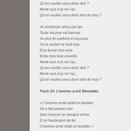
Qu’en voullez vous donc dire ?
Morte suis si je ne l’ay ;
Qu’en voullez vous donc dire de moy ?
Je vouldroye celluy par qui
Toute ma joye est bannye
Au plus fin parfond d’ung puys
Ou le souleil ne luist mye,
Et je tinsse mon amy
Entre mes braz esveillé.
Morte suis si je ne l’ay ;
Qu’en voullez vous donc dire ?
Morte suis si je ne l’ay ;
Qu’en voullez vous donc dire de moy ?
Track 25: L’homme armé (Monodie)
« L’homme armé doibt on doubter.
On a fait partout crier
Que chascun se viengne armer
D’un haubregon de fer.
L’homme armé doibt on doubter. »