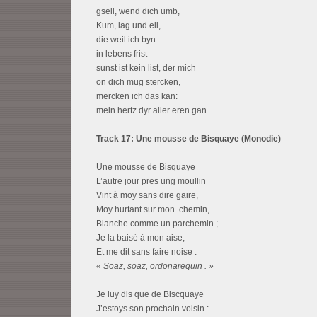
gsell, wend dich umb,
Kum, iag und eil,
die weil ich byn
in lebens frist
sunst ist kein list, der mich
on dich mug stercken,
mercken ich das kan:
mein hertz dyr aller eren gan.
Track 17: Une mousse de Bisquaye (Monodie)
Une mousse de Bisquaye
L’autre jour pres ung moullin
Vint à moy sans dire gaire,
Moy hurtant sur mon chemin,
Blanche comme un parchemin ;
Je la baisé à mon aise,
Et me dit sans faire noise :
« Soaz, soaz, ordonarequin . »
Je luy dis que de Biscquaye
J’estoys son prochain voisin :