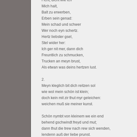
Ficht, dicht wie ich
Mich halt,
Balt zu erwerben,
Erben sein genad:
Mein schad und schwer
Wer noch eyn schertz.
Hertz liebster gsel,
Stel wider her:
Ich ger nit mer, dann dich
Freuntlich zu schmucken,
Trucken an meyn brust,
Als etwan was deins hertzen lust.
2.
Meyn kleglich bit dich reitzen sol
wie wol mein schön ist klein;
doch kein mit zir thut myr geleichen:
weichen muß sie meiner kunst.
Schön nymbt von kleinem we ein end
behend gschwindt freyd und mut;
dann thut die trew nach rew sich wenden,
lendenn auß der liebe prunst.