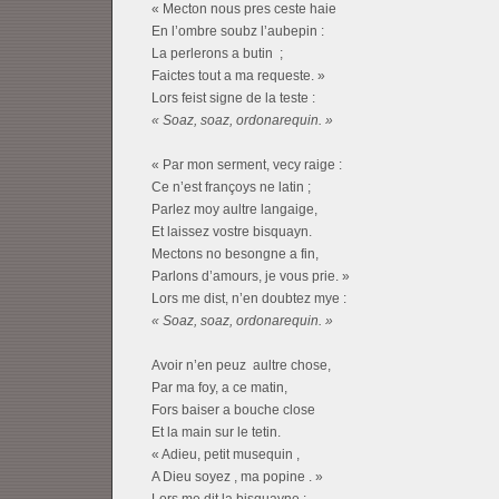
« Mecton nous pres ceste haie
En l’ombre soubz l’aubepin :
La perlerons a butin ;
Faictes tout a ma requeste. »
Lors feist signe de la teste :
« Soaz, soaz, ordonarequin. »
« Par mon serment, vecy raige :
Ce n’est françoys ne latin ;
Parlez moy aultre langaige,
Et laissez vostre bisquayn.
Mectons no besongne a fin,
Parlons d’amours, je vous prie. »
Lors me dist, n’en doubtez mye :
« Soaz, soaz, ordonarequin. »
Avoir n’en peuz aultre chose,
Par ma foy, a ce matin,
Fors baiser a bouche close
Et la main sur le tetin.
« Adieu, petit musequin ,
A Dieu soyez , ma popine . »