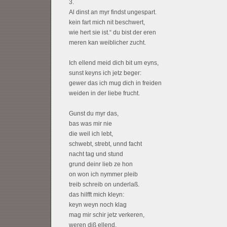
3.
Al dinst an myr findst ungespart.
kein fart mich nit beschwert,
wie hert sie ist.“ du bist der eren
meren kan weiblicher zucht.
Ich ellend meid dich bit um eyns,
sunst keyns ich jetz beger:
gewer das ich mug dich in freiden
weiden in der liebe frucht.
Gunst du myr das,
bas was mir nie
die weil ich lebt,
schwebt, strebt, unnd facht
nacht tag und stund
grund deinr lieb ze hon
on won ich nymmer pleib
treib schreib on underlaß.
das hilfft mich kleyn:
keyn weyn noch klag
mag mir schir jetz verkeren,
weren diß ellend.