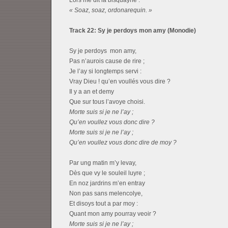
Lors me dit la bisquayne :
« Soaz, soaz, ordonarequin. »
Track 22: Sy je perdoys mon amy (Monodie)
Sy je perdoys mon amy,
Pas n’aurois cause de rire ;
Je l’ay si longtemps servi :
Vray Dieu ! qu’en voullés vous dire ?
Il y a an et demy
Que sur tous l’avoye choisi.
Morte suis si je ne l’ay ;
Qu’en voullez vous donc dire ?
Morte suis si je ne l’ay ;
Qu’en voullez vous donc dire de moy ?
Par ung matin m’y levay,
Dès que vy le souleil luyre ;
En noz jardrins m’en entray
Non pas sans melencolye,
Et disoys tout a par moy :
Quant mon amy pourray veoir ?
Morte suis si je ne l’ay ;