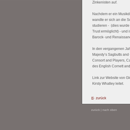
Zinkenisten auf.
Nachdem er ein Musikdi
wandte er sich an die S
studieren - (dies wurde
Trust ermöglicht) - und 
Barock- und Renaissan
In den vergangenen Jah
Majesty’s Sagbutts and
Consort and Players, Ca
des
English Cornett an
Link zur Website von 
Kirsty Whatley leitet.
zurück
zurück
|
nach oben