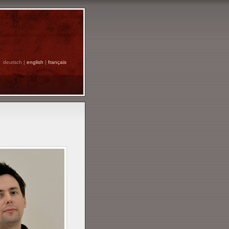
deutsch |
english
|
français