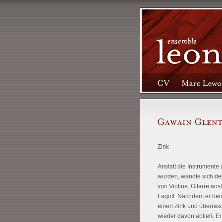
Zink
Anstatt die Instrumente 
wurden, wandte sich der
von Violine, Gitarre ans
Fagott. Nachdem er bein
einen Zink und überrasc
wieder davon abließ. Er 