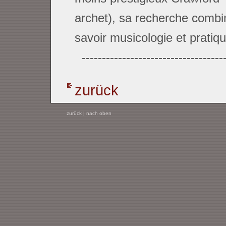
archet), sa recherche combi
savoir musicologie et pratiqu
------------------------------------
zurück
zurück
|
nach oben